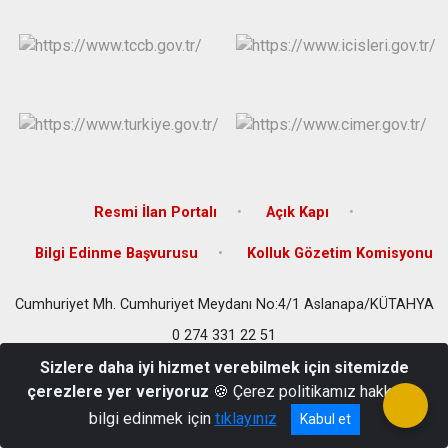
Resmi İlan Portalı
Açık Kapı
Bilgi Edinme Başvurusu
Kolluk Gözetim Komisyonu
Cumhuriyet Mh. Cumhuriyet Meydanı No:4/1 Aslanapa/KÜTAHYA
0 274 331 22 51
Sizlere daha iyi hizmet verebilmek için sitemizde
çerezlere yer veriyoruz
🍪 Çerez politikamız hakkında
bilgi edinmek için
tıklayınız
Kabul et