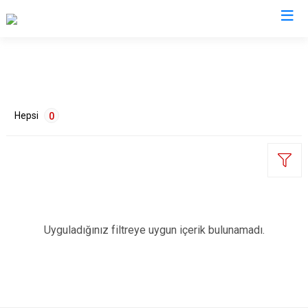
Kütahya
Altıntaş
Gediz
Hepsi
0
Aslanapa
Hisarcık
Çavdarhisar
Pazarlar
Domaniç
Şaphane
Dumlupınar
Simav
ETİKETLER
Emet
Tavşanlı
Uyguladığınız filtreye uygun içerik bulunamadı.