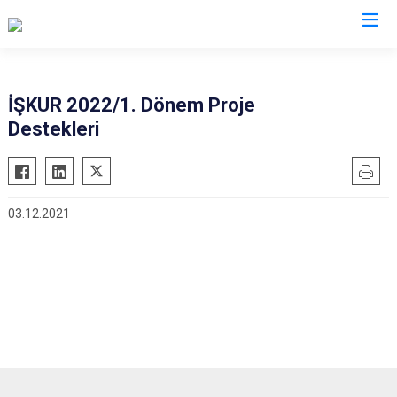
Kütahya
İŞKUR 2022/1. Dönem Proje
Destekleri
Altıntaş
Gediz
Aslanapa
Hisarcık
Çavdarhisar
Pazarlar
03.12.2021
Domaniç
Şaphane
Dumlupınar
Simav
Emet
Tavşanlı