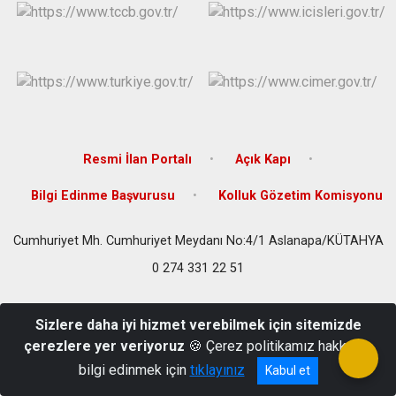
Resmi İlan Portalı
Açık Kapı
Bilgi Edinme Başvurusu
Kolluk Gözetim Komisyonu
Cumhuriyet Mh. Cumhuriyet Meydanı No:4/1 Aslanapa/KÜTAHYA
0 274 331 22 51
Sizlere daha iyi hizmet verebilmek için sitemizde
çerezlere yer veriyoruz
🍪 Çerez politikamız hakkında
bilgi edinmek için
tıklayınız
Kabul et